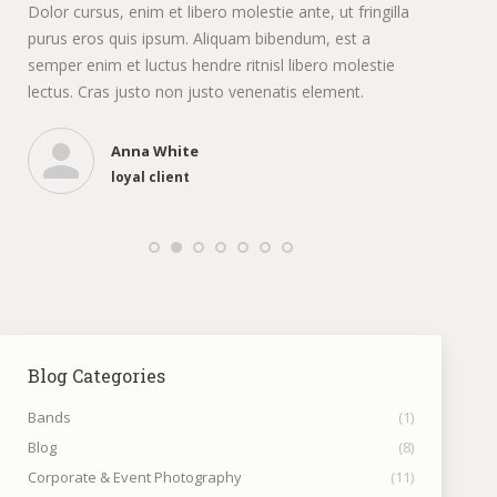
Dolor cursus, enim et libero molestie ante, ut fringilla
Lor
purus eros quis ipsum. Aliquam bibendum, est a
ips
semper enim et luctus hendre ritnisl libero molestie
enim
lectus. Cras justo non justo venenatis element.
Cra
lobo
Anna White
J
loyal client
h
Blog Categories
Bands
(1)
Blog
(8)
Corporate & Event Photography
(11)