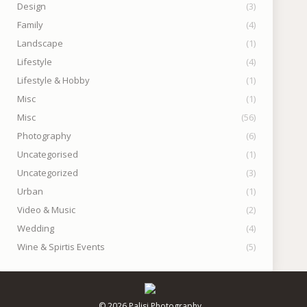
Design
(3)
Family
(4)
Landscape
(1)
Lifestyle
(4)
Lifestyle & Hobby
(1)
Misc
(1)
Misc
(56)
Photography
(6)
Uncategorised
(1)
Uncategorized
(3)
Urban
(1)
Video & Music
(2)
Wedding
(4)
Wine & Spirtis Events
(5)
© 2026 Palisi Photography